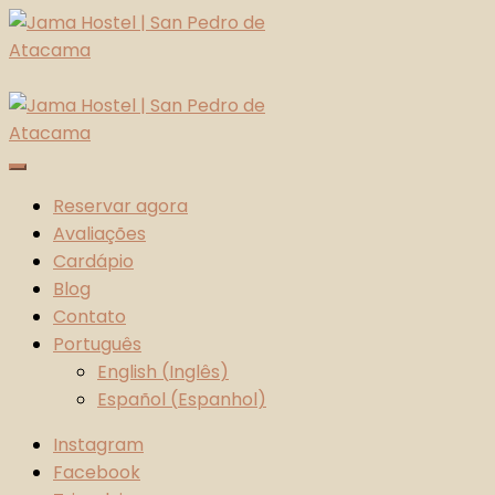
Skip
to
content
Jama Hostel | San Pedro de Atacama
Atacama Desert
Reservar agora
Avaliações
Cardápio
Blog
Contato
Português
English
(
Inglês
)
Español
(
Espanhol
)
Instagram
Facebook