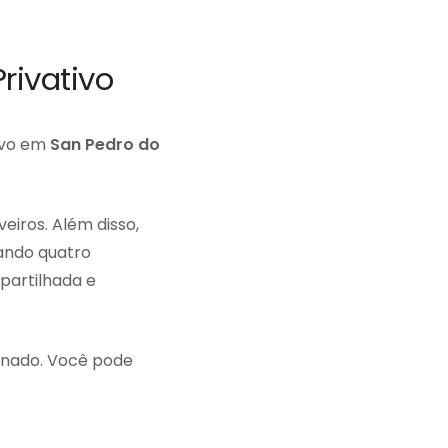
rivativo
ivo em
San Pedro do
iros. Além disso,
zando quatro
partilhada e
onado. Você pode