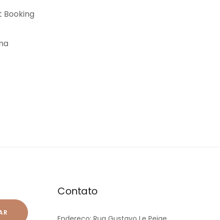
Contato
AR
Endereço: Rua Gustavo Le Peige