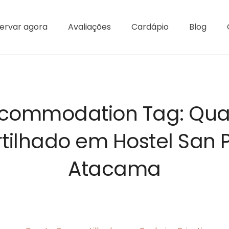
ervar agora
Avaliações
Cardápio
Blog
l | San Pedro de Atacama
commodation Tag:
Qua
ilhado em Hostel San 
Atacama