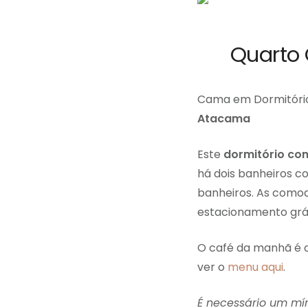
Quarto 
Cama em Dormitório
Atacama
Este
dormitório co
há dois banheiros c
banheiros. As comod
estacionamento grát
O café da manhã é o
ver o
menu aqui
.
É necessário um mín