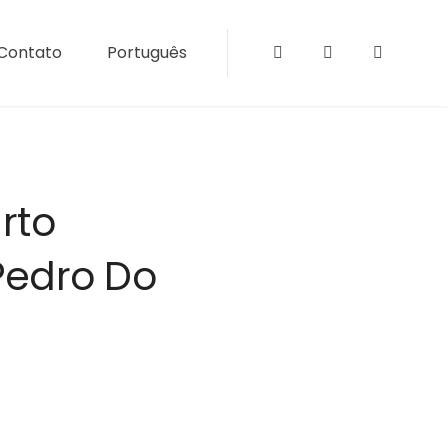
Contato
Português
Instagram
Facebook
Tripadvi
rto
Pedro Do