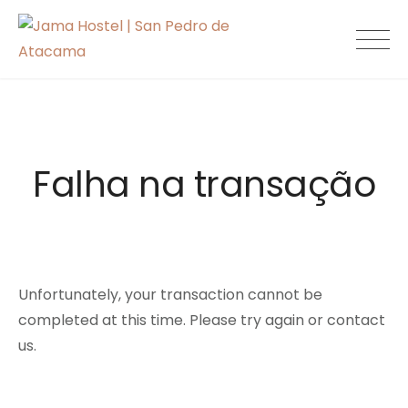
Skip
to
Jama Hostel |
content
San Pedro de
Atacama
Falha na transação
Unfortunately, your transaction cannot be
completed at this time. Please try again or contact
us.