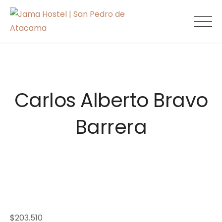
Skip
to
Jama Hostel |
content
San Pedro de
Atacama
Carlos Alberto Bravo
Barrera
$
203.510