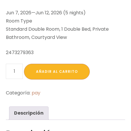
Jun 7, 2026—Jun 12, 2026 (5 nights)
Room Type
Standard Double Room, 1 Double Bed, Private
Bathroom, Courtyard View
2473279363
Carlos
AÑADIR AL CARRITO
Alberto
Bravo
Barrera
Categoría:
pay
cantidad
Descripción