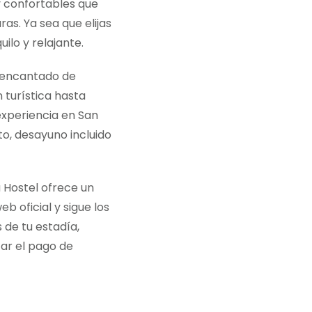
y confortables que
as. Ya sea que elijas
lo y relajante.
á encantado de
 turística hasta
experiencia en San
o, desayuno incluido
a Hostel ofrece un
b oficial y sigue los
 de tu estadía,
zar el pago de