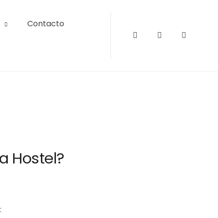
Contacto
Instagram
Facebook
Tripadvi
a Hostel?
a
: