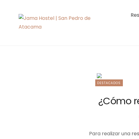
Skip
to
Res
content
Jama Hoste
Blog
DESTACADOS
¿Cómo re
Para realizar una re