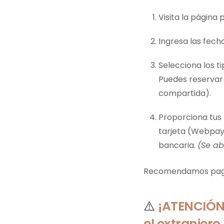
Visita la página 
Ingresa las fech
Selecciona los t
Puedes reservar 
compartida).
Proporciona tus 
tarjeta (Webpay
bancaria.
(Se ab
Recomendamos pagos
⚠️
¡ATENCIÓN
el extranjero 