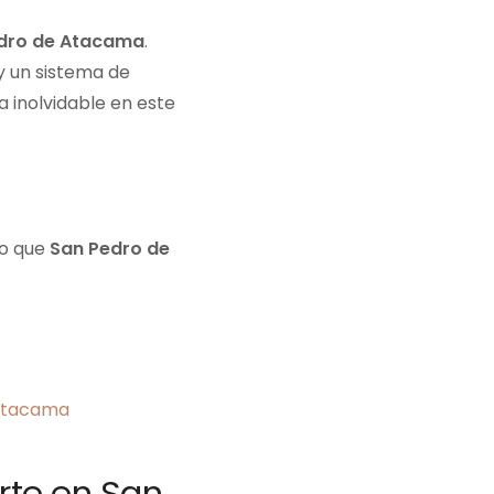
edro de Atacama
.
y un sistema de
a inolvidable en este
lo que
San Pedro de
arte en San