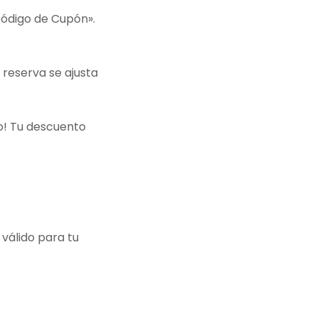
Código de Cupón».
u reserva se ajusta
to! Tu descuento
válido para tu