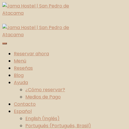
Skip
to
content
Jama Hostel | San Pedro de Atacama
Atacama Desert
Reservar ahora
Menú
Reseñas
Blog
Ayuda
¿Cómo reservar?
Medios de Pago
Contacto
Español
English
(
Inglés
)
Português
(
Portugués, Brasil
)