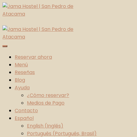
Skip
to
content
Jama Hostel | San Pedro de Atacama
Atacama Desert
Reservar ahora
Menú
Reseñas
Blog
Ayuda
¿Cómo reservar?
Medios de Pago
Contacto
Español
English
(
Inglés
)
Português
(
Portugués, Brasil
)