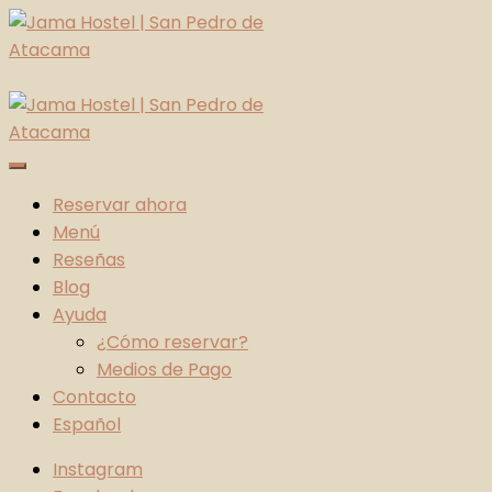
Skip
to
content
Jama Hostel | San Pedro de Atacama
Atacama Desert
Reservar ahora
Menú
Reseñas
Blog
Ayuda
¿Cómo reservar?
Medios de Pago
Contacto
Español
Instagram