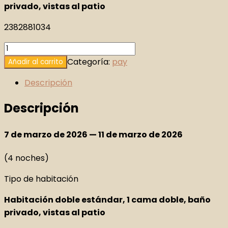
privado, vistas al patio
2382881034
Julio
Cesar
Categoría:
pay
Añadir al carrito
De
Descripción
Arruda
cantidad
Descripción
7 de marzo de 2026 — 11 de marzo de 2026
(4 noches)
Tipo de habitación
Habitación doble estándar, 1 cama doble, baño
privado, vistas al patio