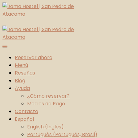
Skip
to
content
Jama Hostel | San Pedro de Atacama
Atacama Desert
Reservar ahora
Menú
Reseñas
Blog
Ayuda
¿Cómo reservar?
Medios de Pago
Contacto
Español
English
(
Inglés
)
Português
(
Portugués, Brasil
)