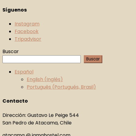
Síguenos
Instagram
Facebook
Tripadvisor
Buscar
Buscar
Español
English
(
Inglés
)
Português
(
Portugués, Brasil
)
Contacto
Dirección: Gustavo Le Peige 544
San Pedro de Atacama, Chile
atacama @ jamahostel.com