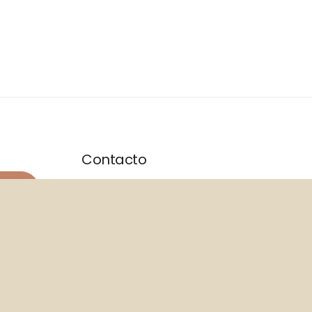
Contacto
AR
Dirección: Gustavo Le Peige 544
San Pedro de Atacama, Chile
atacama @ jamahostel.com
Whatsapp
9 4484 5252
Cuenta empresas