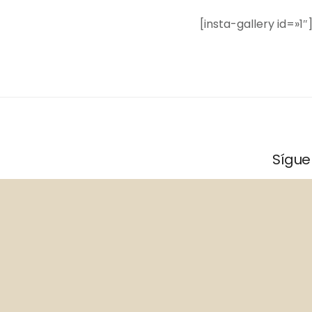
[insta-gallery id=»1″
Sígue
Si estás planeando venir a
San
Instagr
Pedro de Atacama
en Chile,
Jama
Hostel
es el hospedaje ideal para
Facebo
poder disfrutar de todo lo que el
desierto más árido del mundo te
Tripadvi
ofrece.