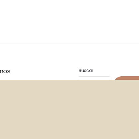
]
nos
Buscar
BUSC
am
ok
Español
sor