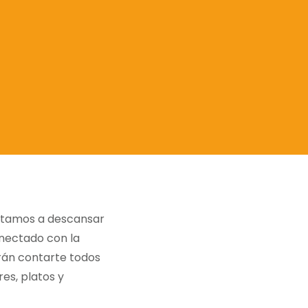
vitamos a descansar
onectado con la
rán contarte todos
es, platos y