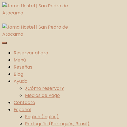
Skip
to
content
Jama Hostel | San Pedro de Atacama
Atacama Desert
Reservar ahora
Menú
Reseñas
Blog
Ayuda
¿Cómo reservar?
Medios de Pago
Contacto
Español
English
(
Inglés
)
Português
(
Portugués, Brasil
)