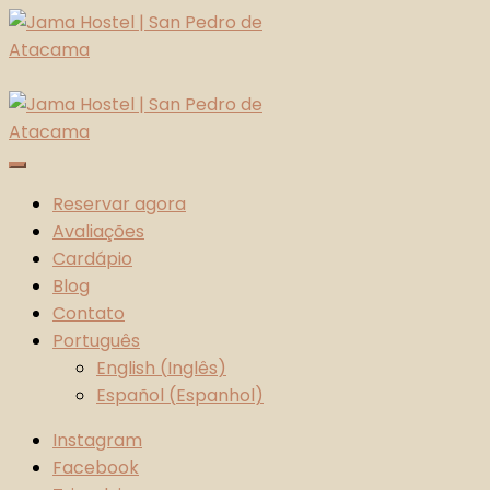
Skip
to
content
Jama Hostel | San Pedro de Atacama
Atacama Desert
Reservar agora
Avaliações
Cardápio
Blog
Contato
Português
English
(
Inglês
)
Español
(
Espanhol
)
Instagram
Facebook