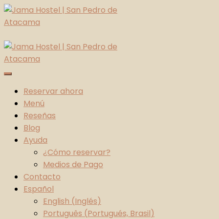
Skip
to
content
Jama Hostel | San Pedro de Atacama
Atacama Desert
Reservar ahora
Menú
Reseñas
Blog
Ayuda
¿Cómo reservar?
Medios de Pago
Contacto
Español
English
(
Inglés
)
Português
(
Portugués, Brasil
)