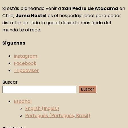
Si estás planeando venir a
San Pedro de Atacama
en
Chile,
Jama Hostel
es el hospedaje ideal para poder
disfrutar de todo lo que el desierto más árido del
mundo te ofrece.
Síguenos
Instagram
Facebook
Tripadvisor
Buscar
Buscar
Español
English
(
Inglés
)
Português
(
Portugués, Brasil
)