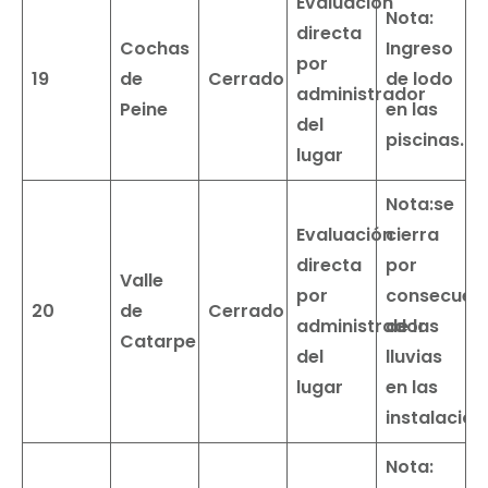
Evaluación
Nota:
directa
Cochas
Ingreso
por
19
de
Cerrado
de lodo
administrador
Peine
en las
del
piscinas.
lugar
Nota:se
Evaluación
cierra
directa
por
Valle
por
consecuen
20
de
Cerrado
administrador
de las
Catarpe
del
lluvias
lugar
en las
instalacion
Nota: