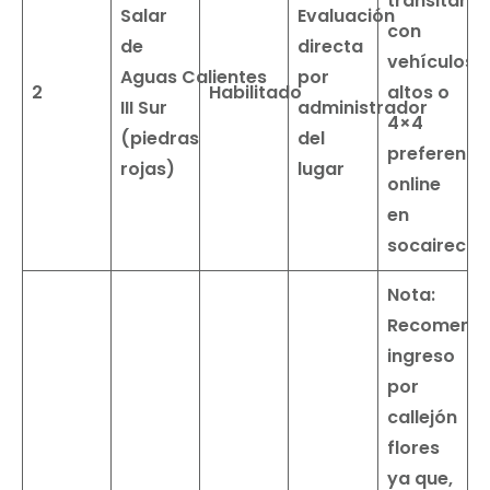
transitar
Salar
Evaluación
con
de
directa
vehículos
Aguas
Calientes
por
2
Habilitado
altos o
III Sur
administrador
4×4
(piedras
del
preferente
rojas)
lugar
online
en
socairechil
Nota:
Recomenda
ingreso
por
callejón
flores
ya que,