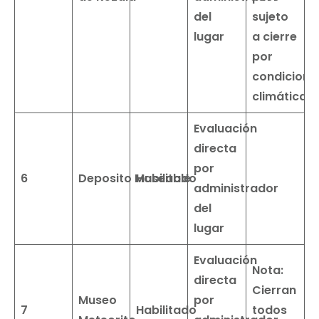
del
sujeto
lugar
a cierre
por
condicione
climáticas.
Evaluación
directa
por
6
Deposito
Museable
Habilitado
administrador
del
lugar
Evaluación
Nota:
directa
Cierran
Museo
por
7
Habilitado
todos