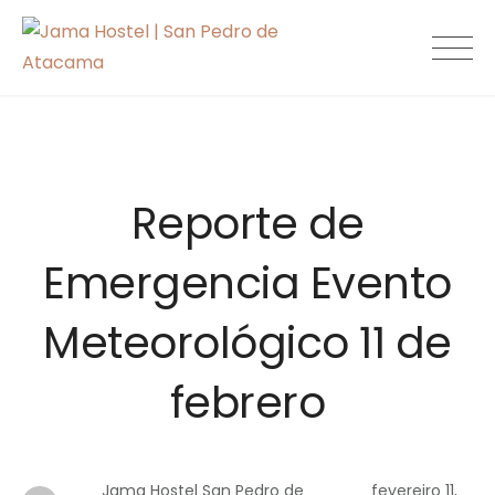
Skip
to
Jama Hostel |
content
San Pedro de
Atacama
Reporte de
Emergencia Evento
Meteorológico 11 de
febrero
Jama Hostel San Pedro de
fevereiro 11,