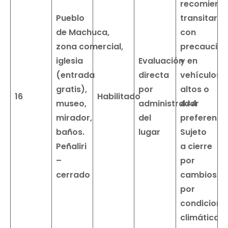
recomiend
Pueblo
transitar
de
Machuca,
con
zona
comercial,
precaución
iglesia
Evaluación
y en
(entrada
directa
vehículos
gratis),
por
altos o
16
Habilitado
museo,
administrador
4×4
mirador,
del
preferente
baños.
lugar
Sujeto
Peñaliri
a cierre
–
por
cerrado
cambios
por
condicione
climáticas.