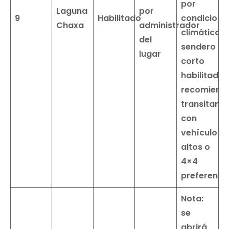
por
Laguna
por
9
Habilitado
condicione
Chaxa
administrador
climáticas.
del
sendero
lugar
corto
habilitado
recomiend
transitar
con
vehículos
altos o
4×4
preferente
Nota:
se
abrirá