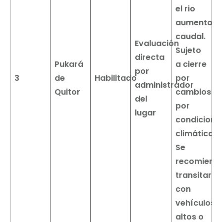
el rio
aumento
caudal.
Evaluación
Sujeto
directa
Pukará
a cierre
por
3
de
Habilitado
por
administrador
Quitor
cambios
del
por
lugar
condicione
climáticas.
Se
recomiend
transitar
con
vehículos
altos o