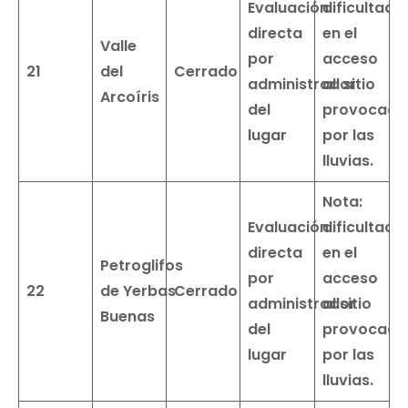
Evaluación
dificultade
directa
en el
Valle
por
acceso
21
del
Cerrado
administrador
al
sitio
Arcoíris
del
provocado
lugar
por las
lluvias.
Nota:
Evaluación
dificultade
directa
en el
Petroglifos
por
acceso
22
de
Yerbas
Cerrado
administrador
al sitio
Buenas
del
provocado
lugar
por las
lluvias.