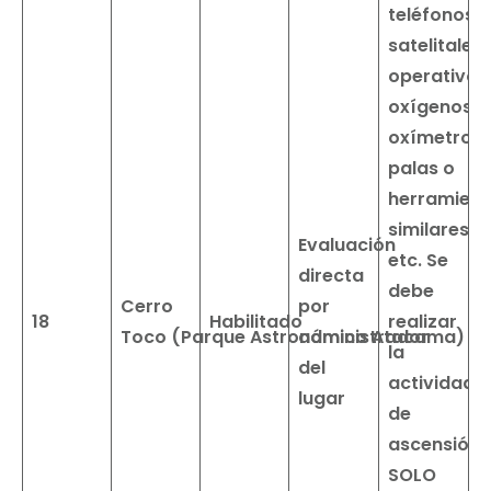
teléfonos
satelitales
operativos
oxígenos,
oxímetros,
palas o
herramient
similares,
Evaluación
etc.
Se
directa
debe
Cerro
por
18
Habilitado
realizar
Toco
(Parque
Astronómico
administrador
Atacama)
la
del
actividad
lugar
de
ascensión
SOLO