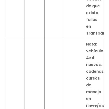
de que
exista
fallas
en
Transbank.
Nota:
vehículos
4×4
nuevos,
cadenas,
cursos
de
manejo
en
nieve/mon