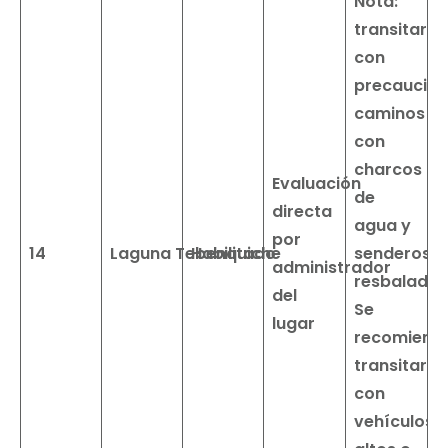
Nota:
transitar
con
precaución
caminos
con
charcos
Evaluación
de
directa
agua y
por
14
Laguna
Tebenquiche
Habilitado
senderos
administrador
resbaladizo
del
Se
lugar
recomiend
transitar
con
vehículos