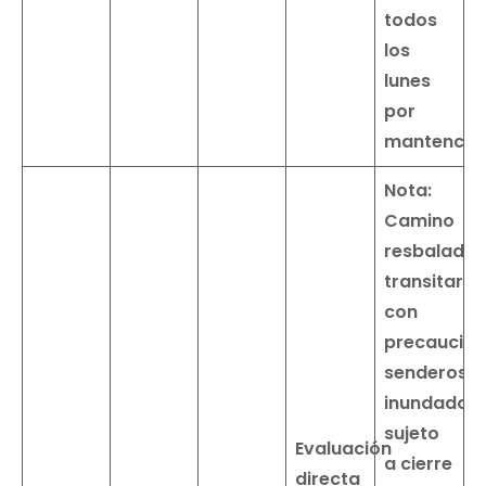
todos
los
lunes
por
mantención
Nota:
Camino
resbaladizo
transitar
con
precaución
senderos
inundados
sujeto
Evaluación
a cierre
directa