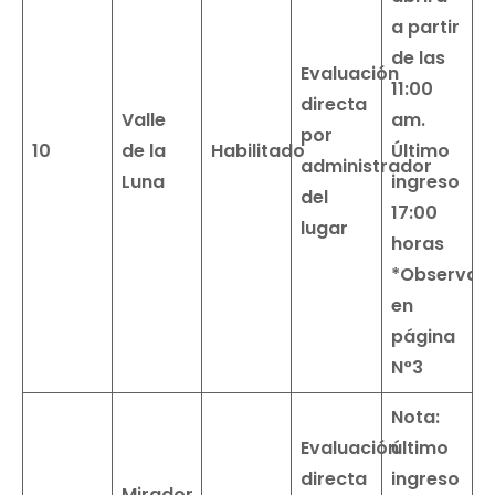
a partir
de las
Evaluación
11:00
directa
Valle
am.
por
10
de la
Habilitado
Último
administrador
Luna
ingreso
del
17:00
lugar
horas
*Observac
en
página
N°3
Nota:
Evaluación
último
directa
ingreso
Mirador