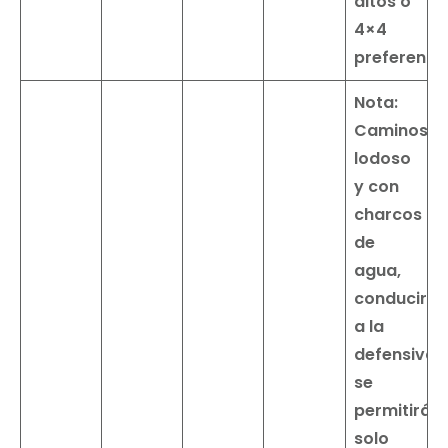
altos o
4×4
preferente
Nota:
Caminos
lodoso
y con
charcos
de
agua,
conducir
a la
defensiva.
se
permitirá
solo