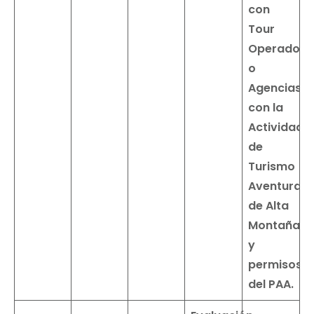
con
Tour
Operadore
o
Agencias
con la
Actividad
de
Turismo
Aventura
de Alta
Montaña
y
permisos
del PAA.