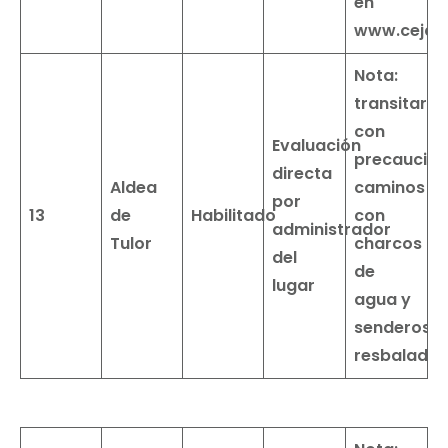
en
www.cejar
Nota:
transitar
con
Evaluación
precaución
directa
Aldea
caminos
por
13
de
Habilitado
con
administrador
Tulor
charcos
del
de
lugar
agua y
senderos
resbaladizo