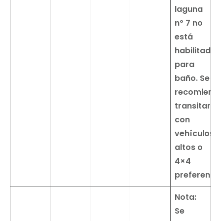
laguna
nº 7 no
está
habilitada
para
baño.
Se
recomiend
transitar
con
vehículos
altos o
4×4
preferente
Nota:
Se