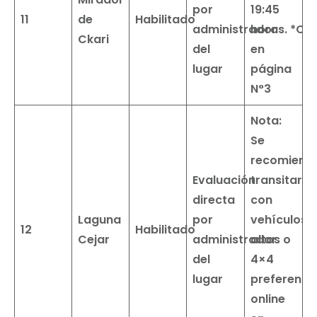
por
19:45
11
de
Habilitado
administrador
horas.
*Obs
Ckari
del
en
lugar
página
N°3
Nota:
Se
recomiend
Evaluación
transitar
directa
con
Laguna
por
vehículos
12
Habilitado
Cejar
administrador
altos o
del
4×4
lugar
preferente
online