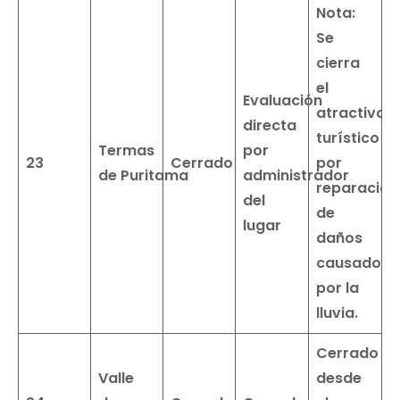
Nota:
Se
cierra
el
Evaluación
atractivo
directa
turístico
Termas
por
23
Cerrado
por
de
Puritama
administrador
reparación
del
de
lugar
daños
causados
por la
lluvia.
Cerrado
Valle
desde