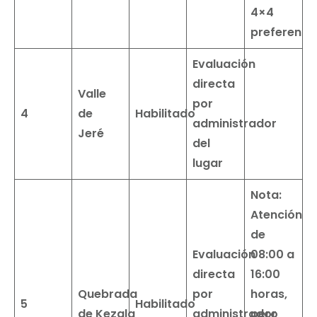
4×4
preferent
Evaluación
directa
Valle
por
4
de
Habilitado
administrador
Jeré
del
lugar
Nota:
Atención
de
Evaluación
08:00 a
directa
16:00
Quebrada
por
horas,
5
Habilitado
de
Kezala
administrador
pero