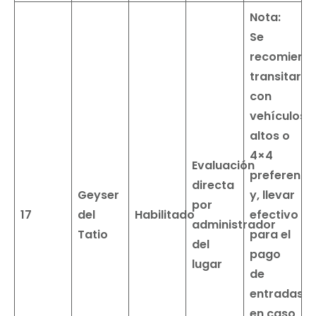
Nota:
Se
recomiend
transitar
con
vehículos
altos o
4×4
Evaluación
preferent
directa
Geyser
y,
llevar
por
17
del
Habilitado
efectivo
administrador
Tatio
para el
del
pago
lugar
de
entradas
en caso