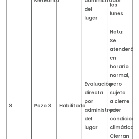
Meteorito
administrador
los
del
lunes
lugar
Nota:
Se
atenderá
en
horario
normal,
Evaluación
pero
directa
sujeto
por
a cierre
8
Pozo 3
Habilitado
administrador
por
del
condicione
lugar
climáticas
Cierran