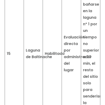
bañarse
en la
laguna
nº 1 por
un
Evaluación
tiempo
directa
no
Laguna
por
superior
15
Habilitado
de
Baltinache
administrador
a 30
del
min, el
lugar
resto
del sitio
solo
para
senderismo
la