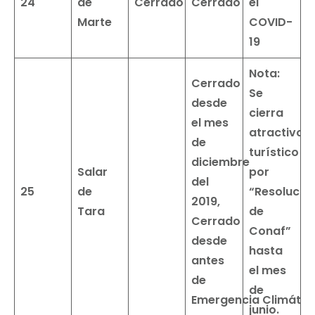
24
de
Cerrado
Cerrado
el
Marte
COVID-
19
Nota:
Cerrado
Se
desde
cierra
el mes
atractivo
de
turístico
diciembre
Salar
por
del
25
de
“Resolució
2019,
Tara
de
Cerrado
Conaf”
desde
hasta
antes
el mes
de
de
Emergencia
Climátic
junio.