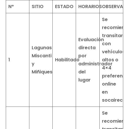
N°
SITIO
ESTADO
HORARIOS
OBSERVACI
Se
recomiend
transitar
Evaluación
con
Lagunas
directa
vehículos
Miscanti
por
1
Habilitado
altos o
y
administrador
4×4
Miñiques
del
preferente
lugar
online
en
socairechil
Se
recomiend