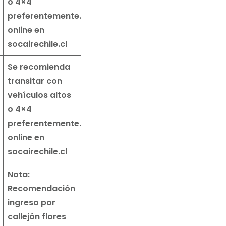
o 4×4
preferentemente.
Reserva
online en
socairechile.c
l
Se recomienda
transitar con
vehículos altos
o 4×4
preferentemente.
Reserva
online en
socairechile.c
l
Nota:
Recomendación
ingreso por
callejón flores