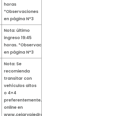
horas
*Observaciones
en página N°3
Nota: último
ingreso 19:45
horas.
*Observaciones
en página N°3
Nota: Se
recomienda
transitar con
vehículos altos
o 4×4
preferentemente.
Reserva
online en
www.cejarypiedra.com