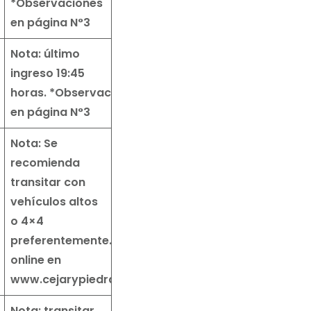
*Observaciones
en página N°3
Nota: último
ingreso 19:45
horas.
*Observaciones
en página N°3
Nota: Se
recomienda
transitar con
vehículos altos
o 4×4
preferentemente.
Reserva
online en
www.cejarypiedra.com
Nota: transitar