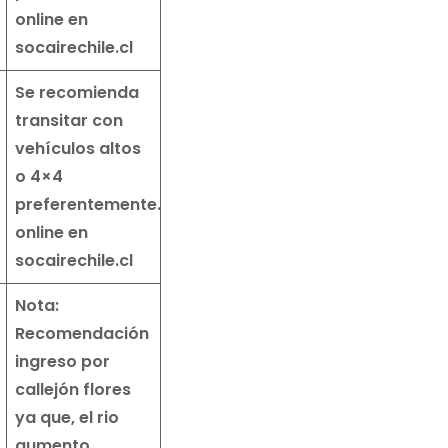
online en
socairechile.c
l
Se recomienda
transitar con
vehículos altos
o 4×4
preferentemente.
Reserva
online en
socairechile.c
l
Nota:
Recomendación
ingreso por
callejón flores
ya que, el rio
aumento