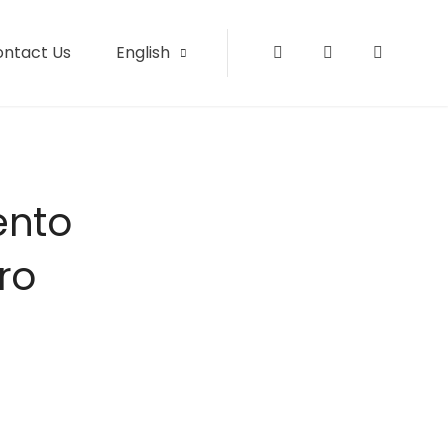
ontact Us
English
Instagram
Facebook
Tripadvi
ento
ro